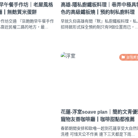
飽早午餐手作坊｜老屋風格
高雄-隱私廚鐵板料理｜巷弄中極具
廳┃無麩質米蛋餅
色的高級鐵板燒┃預約制私廚料理
作坊交通 『柒飽飽早午餐手作
早就久仰高雄有間『默』私廚鐵板料理，私
靠近民權二路的地方，最...
招待館形式採全預約制只有9個位置而已，..
台灣美
花蓮-浮室soave plan｜簡約文青
寵物友善咖啡廳┃咖啡甜點都推薦
春節期間安排和歐嚕一起到花蓮享受大自然
洗禮 可惜天公不作美 連下三天都是下雨...