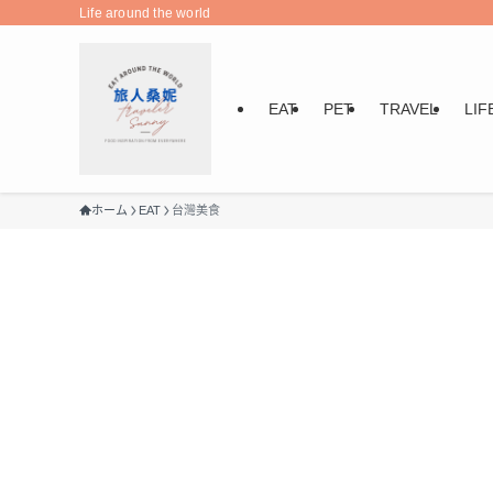
Life around the world
EAT
PET
TRAVEL
LIF
ホーム
EAT
台灣美食