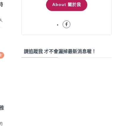
About 關於我
特
人
.
請追蹤我 才不會漏掉最新消息喔！
食
優雅
的