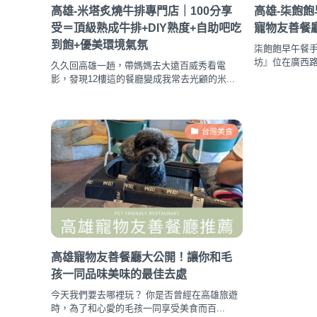
高雄-米塔炙燒牛排專門店｜100分享
高雄-柒飽
受＝頂級熟成牛排+DIY熟度+自助吧吃
寵物友善餐
到飽+優美環境氣氛
柒飽飽早午餐手
坊』位在廣西路
久久回高雄一趟，帶媽媽去大遠百威秀看電
影，發現12樓這的餐廳變成我常去光顧的米...
台灣美食
高雄寵物友善餐廳大公開！讓你和毛
孩一同品味美味的最佳去處
今天我們要去哪裡玩？ 你是否曾經在高雄旅遊
時，為了和心愛的毛孩一同享受美食而百...