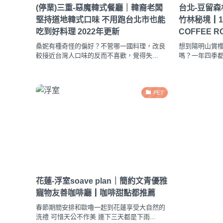
(停業)三重-惡魔韓式餐廳｜韓裔老闆
台北-豆留
堅持道地韓式口味 不用跑台北市也能
竹林秘境┃1
吃到好料理 2022年更新
COFFEE R
桑妮有種奇怪的偏好？不管哪一國料理，改良
想到陽明山賞
較接近台灣人口味的反而不喜歡，覺得失...
嗎？一年四季都
PET
花蓮-浮室soave plan｜簡約文青優雅
寵物友善咖啡廳┃咖啡甜點都推薦
春節期間安排和歐嚕一起到花蓮享受大自然的
洗禮 可惜天公不作美 連下三天都是下雨...