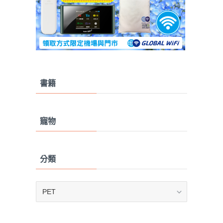
書籍
寵物
分類
分
類