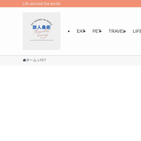
Life around the world
EAT
PET
TRAVEL
LIF
ホーム
PET