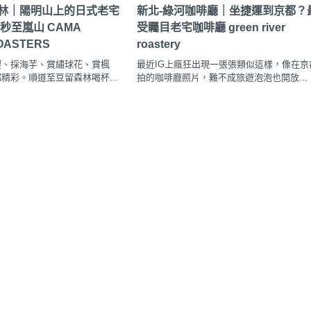
森林｜陽明山上的日式老宅
新北-綠河咖啡廳｜坐捷運到京都？
秒至嵐山 CAMA
受矚目老宅咖啡廳 green river
OASTERS
roastery
櫻、採海芋、賞繡球花、賞楓
最近IG上瘋狂出現一張張類似這樣，像在京
精彩。順道至豆留森林喝杯...
拍的咖啡廳照片，難不成旅遊泡泡也開放...