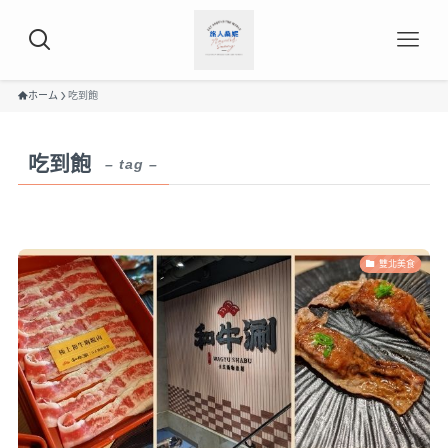
ホーム
吃到飽
吃到飽
– tag –
雙北美食