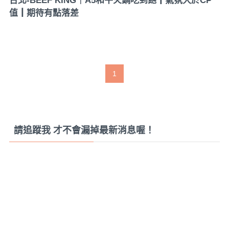
台北-BEEF KING｜A5和牛火鍋吃到飽┃氣氛大於CP
值┃期待有點落差
1
請追蹤我 才不會漏掉最新消息喔！