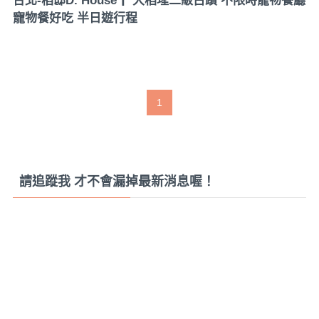
台北-稻邸D. House┃ 大稻埕二級古蹟 不限時寵物餐廳
寵物餐好吃 半日遊行程
1
請追蹤我 才不會漏掉最新消息喔！