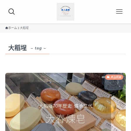
ホーム
大稻埕
大稻埕
– tag –
商品開箱