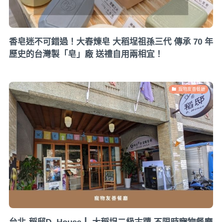
香皂迷不可錯過！大春煉皂 大稻埕祖孫三代 傳承 70 年
歷史的台灣製「皂」廠 送禮自用兩相宜！
寵物友善餐廳