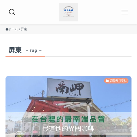
ホーム
屏東
屏東
– tag –
寵物友善景點