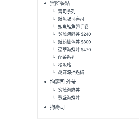
實際餐點
壽司系列
鮭魚起司壽司
鮪魚鮭魚卵手卷
炙燒海鮮丼 $240
鮭鮪雙色丼 $300
豪華海鮮丼 $470
配菜系列
松阪豬
胡麻涼拌過貓
掬壽司 外帶
炙燒海鮮丼
豐盛海鮮丼
掬壽司