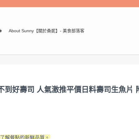
E
About Sunny【關於桑妮】- 美食部落客
吃不到好壽司 人氣激推平價日料壽司生魚片 
家了解餐點的新鮮品質。