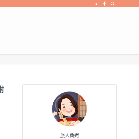
附
旅人桑妮