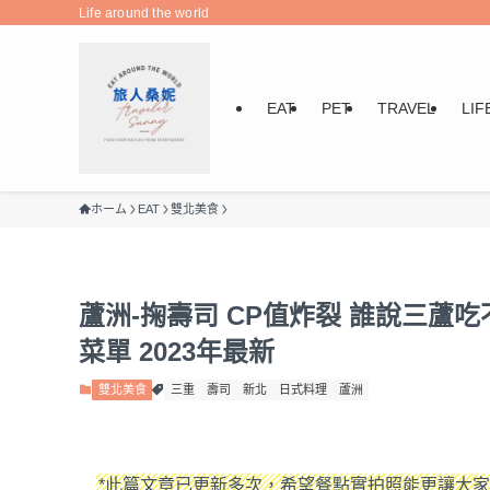
Life around the world
EAT
PET
TRAVEL
LIF
ホーム
EAT
雙北美食
蘆洲-掬壽司 CP值炸裂 誰說三蘆
菜單 2023年最新
雙北美食
三重
壽司
新北
日式料理
蘆洲
*此篇文章已更新多次，希望餐點實拍照能更讓大