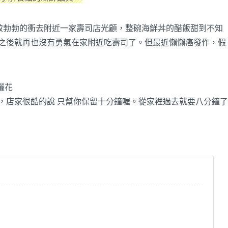
 興致勃勃的衝去附近一家壽司店光顧，整碗海鮮丼的醋飯甜到不知
此之後就再也沒有勇氣在家附近吃壽司了。但最近懶懶癌發作，假
灑花
留位置，店家很酷的說 只幫你保留十分鐘喔。從家裡過去就要八分鐘了