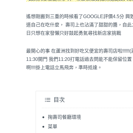
遙想剛搬到三重的時候看了GOOGLE評價4.5分
道自己在吃什麼， 壽司上也沾滿了甜甜的醬，自
日只想在家發懶只好鼓起勇氣尋找新店家挑戰
最開心的事 在蘆洲找到好吃又便宜的壽司店啦!!!!!!(
11:30開門 我們11:20打電話過去問能不能保
啊!!!!掛上電話立馬飛奔，準時抵達。
目次
掬壽司餐廳環境
菜單