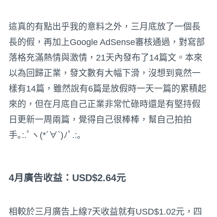
這真的有點出乎我的意料之外，三月底放了一個長
長的假，再加上Google AdSense審核通過，對寫部
落格充滿熱情與激情，21天內發布了14篇文。本來
以為回歸正業，發文數有大幅下滑，沒想到竟然一
樣有14篇，雖然說有6篇是放假時一天一篇的累積起
來的，但在月底自己正業非常忙碌時還是有堅持假
日更新一周兩篇，覺得自己很棒棒，幫自己拍拍
手｡:.ﾟヽ(*´∀`)ﾉﾟ.:｡
4月廣告收益：USD$
2.64
元
相較於三月廣告上線7天收益就有USD$1.02元，四