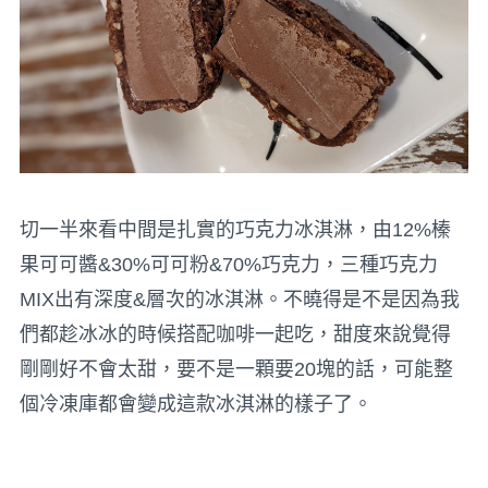
切一半來看中間是扎實的巧克力冰淇淋，由12%榛
果可可醬&30%可可粉&70%巧克力，三種巧克力
MIX出有深度&層次的冰淇淋。不曉得是不是因為我
們都趁冰冰的時候搭配咖啡一起吃，甜度來說覺得
剛剛好不會太甜，要不是一顆要20塊的話，可能整
個冷凍庫都會變成這款冰淇淋的樣子了。