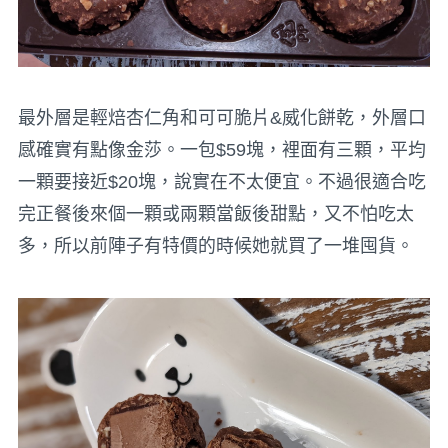
最外層是輕焙杏仁角和可可脆片&威化餅乾，外層口
感確實有點像金莎。一包$59塊，裡面有三顆，平均
一顆要接近$20塊，說實在不太便宜。不過很適合吃
完正餐後來個一顆或兩顆當飯後甜點，又不怕吃太
多，所以前陣子有特價的時候她就買了一堆囤貨。