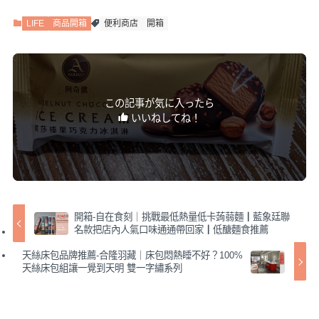
LIFE
商品開箱
便利商店
開箱
この記事が気に入ったら
いいねしてね！
開箱-自在食刻｜挑戰最低熱量低卡蒟蒻麵┃藍象廷聯
名款把店內人氣口味通通帶回家┃低醣麵食推薦
天絲床包品牌推薦-合隆羽藏｜床包悶熱睡不好？100%
天絲床包組讓一覺到天明 雙一字繡系列