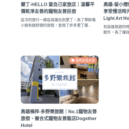
墾丁-HELLO 當自己家旅店｜溫馨平
高雄-留小
價乾淨友善的寵物友善民宿
享受慢活時光 寵
Light Art Ho
這次的旅行一路從高雄玩到墾丁，為了帶歐嚕
小姐有趟舒適的旅程，查詢了許多墾丁寵...
到高雄旅遊的
館外，為了讓自
寵物友善住宿
高雄楠梓-多野樂旅館｜No.1寵物友善
旅宿、複合式寵物友善飯店Dogether
Hotel