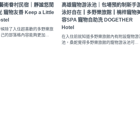
燈藝術眷村民宿｜靜謐悠閒
高雄寵物游泳池｜包場預約制新手
物友善 Keep a Little
泳好自在┃多野樂旅館┃楠梓寵物
stel
容SPA 寵物自助洗 DOGETHER
Hotel
時候除了入住超喜歡的多野樂旅
己的部落格內容能夠更加...
在入住前就知道多野樂旅館內有附設寵物游
池，桑妮覺得多野樂旅館的寵物游泳池可...