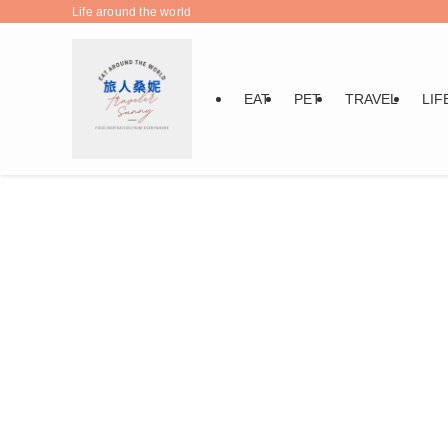
Life around the world
EAT
PET
TRAVEL
LIF