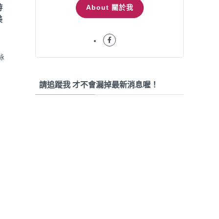
About 關於我
游
美
泳
請追蹤我 才不會漏掉最新消息喔！