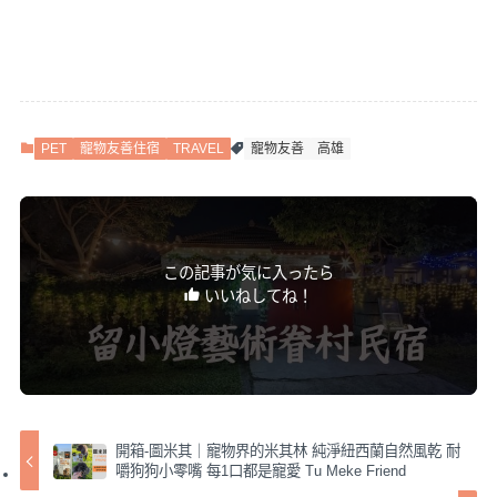
PET
寵物友善住宿
TRAVEL
寵物友善
高雄
この記事が気に入ったら
いいねしてね！
開箱-圖米其｜寵物界的米其林 純淨紐西蘭自然風乾 耐
嚼狗狗小零嘴 每1口都是寵愛 Tu Meke Friend