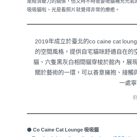
是經濟壓力的關係，但又時不時需要吸貓補充元氣的時候該
吸吸貓啦，光是看照片就覺得非常的療癒。
2019年成立於臺北的co caine cat l
的空間風格，提供自宅貓咪舒適自在的空
貓、六隻黑灰白相間貓穿梭於館內，展現不
關於藝術的一環，可以善意擁抱、接觸
一處寧
引
⚫
Co Caine Cat Lounge 吸吸貓