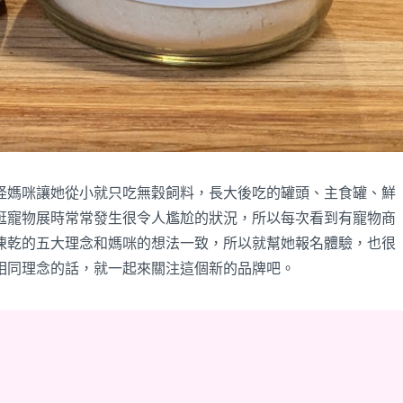
怪媽咪讓她從小就只吃無穀飼料，長大後吃的罐頭、主食罐、鮮
逛寵物展時常常發生很令人尷尬的狀況，所以每次看到有寵物商
凍乾的五大理念和媽咪的想法一致，所以就幫她報名體驗，也很
相同理念的話，就一起來關注這個新的品牌吧。