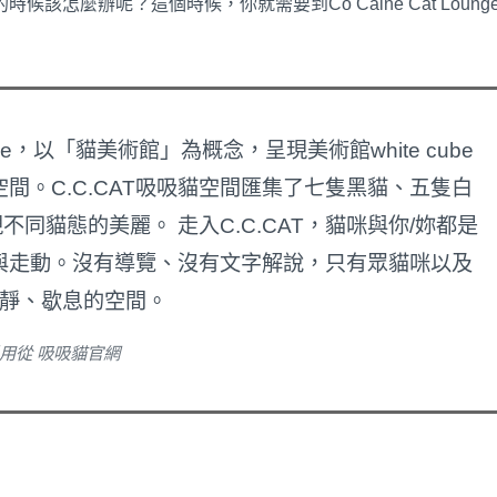
怎麼辦呢？這個時候，你就需要到Co Caine Cat Loung
ounge，以「貓美術館」為概念，呈現美術館white cube
間。C.C.CAT吸吸貓空間匯集了七隻黑貓、五隻白
同貓態的美麗。 走入C.C.CAT，貓咪與你/妳都是
與走動。沒有導覽、沒有文字解說，只有眾貓咪以及
靜、歇息的空間。
用從 吸吸貓官網