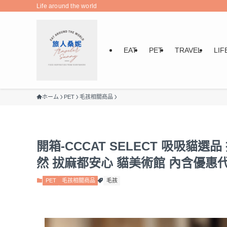
Life around the world
EAT
PET
TRAVEL
LIF
ホーム
PET
毛孩相關商品
開箱-CCCAT SELECT 吸吸貓
然 拔麻都安心 貓美術館 內含優惠
PET
毛孩相關商品
毛孩