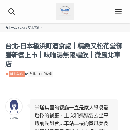
ホーム
EAT
雙北美食
台北-日本橋浜町酒食處｜精緻又松花堂御
膳新餐上市┃味噌湯無限暢飲┃微風北車
店
雙北美食
台北
日式料理
米塔集團的餐廳一直是家人聚餐愛
選擇的餐廳。上次和媽媽要去坐高
Sunny
鐵前先到台北車站二樓的微風美食