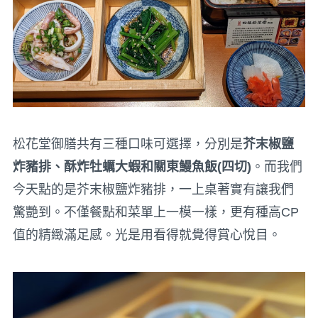
松花堂御膳共有三種口味可選擇，分別是
芥末椒鹽
炸豬排、酥炸牡蠣大蝦和關東鰻魚飯(四切)
。而我們
今天點的是芥末椒鹽炸豬排，一上桌著實有讓我們
驚艷到。不僅餐點和菜單上一模一樣，更有種高CP
值的精緻滿足感。光是用看得就覺得賞心悅目。