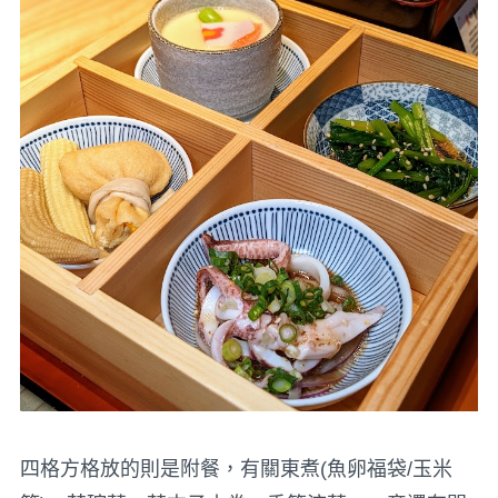
四格方格放的則是附餐，有關東煮(魚卵福袋/玉米