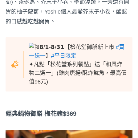
筍)、茶碗蒸、芥末子小卷、季節涼蔬。一旁還有開
胃的柚子蘿蔔，Yoshie個人最愛芥末子小卷，酸酸
的口感越吃越開胃。
𝟴/𝟭-𝟴/𝟯𝟭【松花堂御膳新上市
#買
一送一
】
#平日限定
✦凡點「松花堂系列餐點」送「和風炸
物二選一」(雞肉唐揚/酥炸魷魚，最高價
值98元)
經典鍋物御膳 梅花豬$369