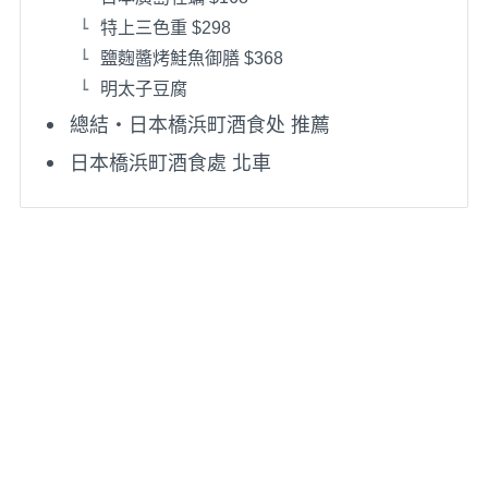
特上三色重 $298
鹽麴醬烤鮭魚御膳 $368
明太子豆腐
總結・日本橋浜町酒食处 推薦
日本橋浜町酒食處 北車