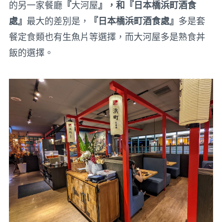
的另一家餐廳
『
大河屋
』，和『日本橋浜町酒食
處』
最大的差別是，
『日本橋浜町酒食處』
多是套
餐定食類也有生魚片等選擇，而大河屋多是熟食丼
飯的選擇。