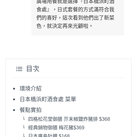
廣場用餐就是選擇『日本橋浜町酒
食處』，日式套餐的方式滿符合我
們的喜好，這次看到他們出了新菜
色，就決定再來光顧啦。
目次
環境介紹
日本橋浜町酒食處 菜單
餐點實拍
四格松花堂御膳 芥末椒鹽炸豬排 $368
經典鍋物御膳 梅花豬$369
日本廣島牡蠣 $168