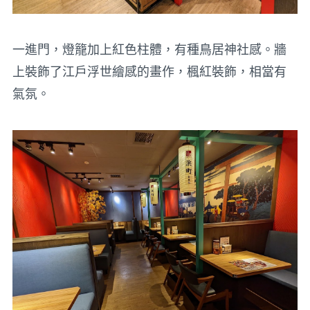
一進門，燈籠加上紅色柱體，有種鳥居神社感。牆
上裝飾了江戶浮世繪感的畫作，楓紅裝飾，相當有
氣氛。