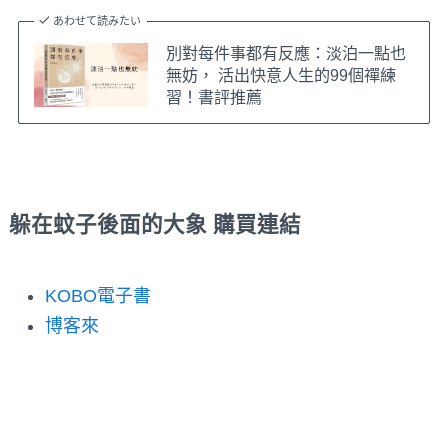
あわせて読みたい
別對每件事都有反應：淡泊一點也
無妨， 活出快意人生的99個禪練
習！書評推薦
躲在蚊子後面的大象
購買連結
KOBO電子書
博客來