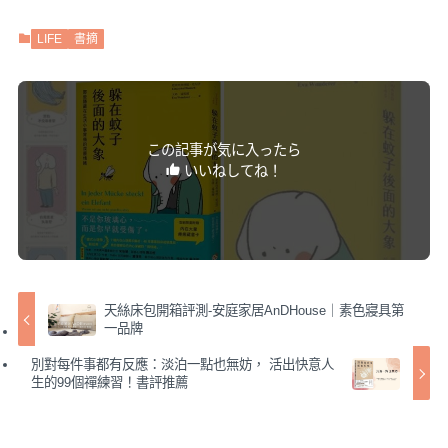
LIFE
書摘
この記事が気に入ったら
いいねしてね！
天絲床包開箱評測-安庭家居AnDHouse｜素色寢具第
一品牌
別對每件事都有反應：淡泊一點也無妨， 活出快意人
生的99個禪練習！書評推薦