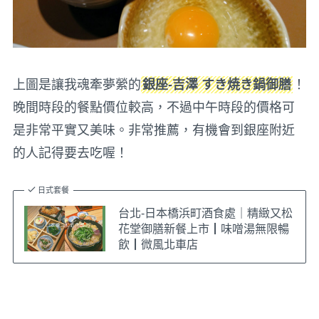
上圖是讓我魂牽夢縈的
銀座-吉澤 すき焼き鍋御膳
！
晚間時段的餐點價位較高，不過中午時段的價格可
是非常平實又美味。非常推薦，有機會到銀座附近
的人記得要去吃喔！
日式套餐
台北-日本橋浜町酒食處｜精緻又松
花堂御膳新餐上市┃味噌湯無限暢
飲┃微風北車店