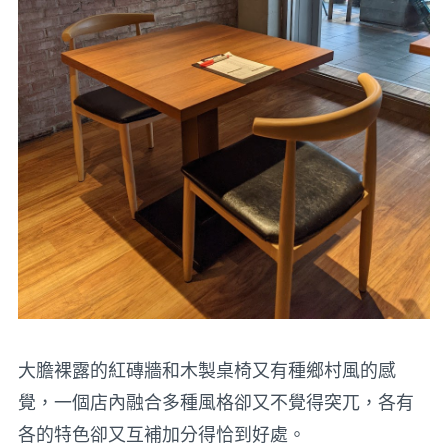
大膽裸露的紅磚牆和木製桌椅又有種鄉村風的感
覺，一個店內融合多種風格卻又不覺得突兀，各有
各的特色卻又互補加分得恰到好處。