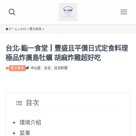
ホーム
EAT
雙北美食
台北-鮨一食堂┃豐盛且平價日式定食料理
極品炸廣島牡蠣 胡麻炸雞超好吃
雙北美食
中山區
台北
日式料理
目次
環境介紹
菜單