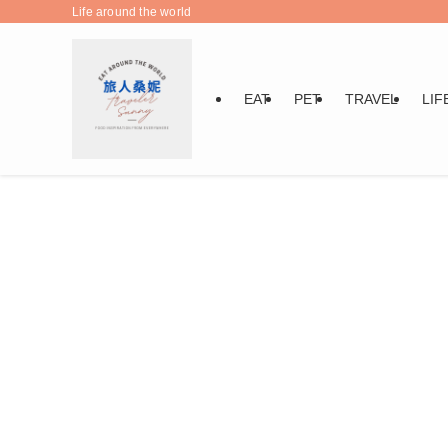
Life around the world
EAT
PET
TRAVEL
LIF