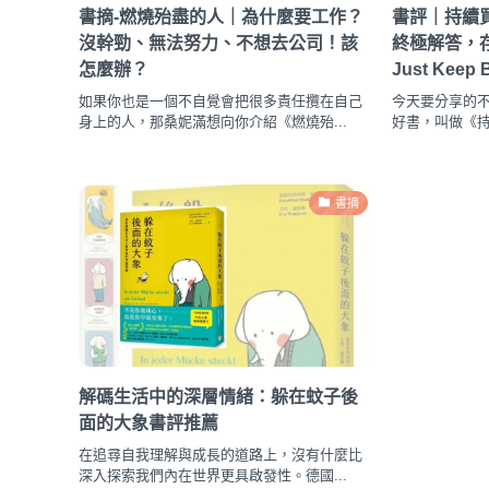
書摘-燃燒殆盡的人｜為什麼要工作？
書評｜持續
沒幹勁、無法努力、不想去公司！該
終極解答，
怎麼辦？
Just Keep
如果你也是一個不自覺會把很多責任攬在自己
今天要分享的
身上的人，那桑妮滿想向你介紹《燃燒殆...
好書，叫做《持續買進
書摘
解碼生活中的深層情緒：躲在蚊子後
面的大象書評推薦
在追尋自我理解與成長的道路上，沒有什麼比
深入探索我們內在世界更具啟發性。德國...