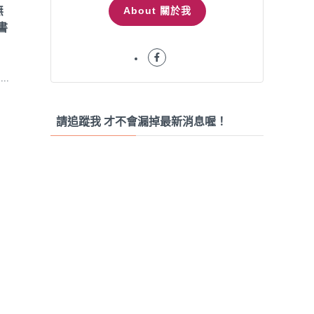
About 關於我
無
書
..
請追蹤我 才不會漏掉最新消息喔！