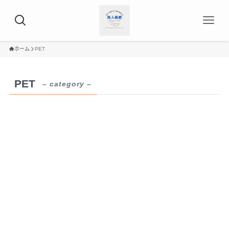
ホーム
PET
PET
– category –