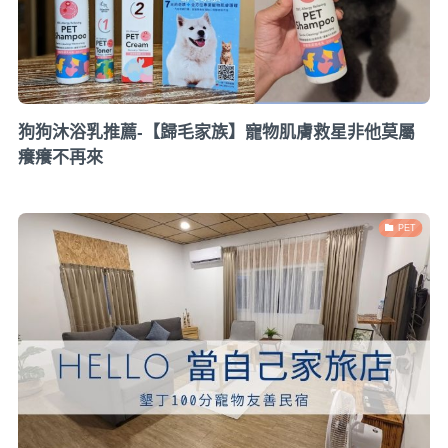
狗狗沐浴乳推薦-【歸毛家族】寵物肌膚救星非他莫屬
癢癢不再來
PET