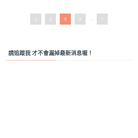
1
2
3
4
...
7
請追蹤我 才不會漏掉最新消息喔！