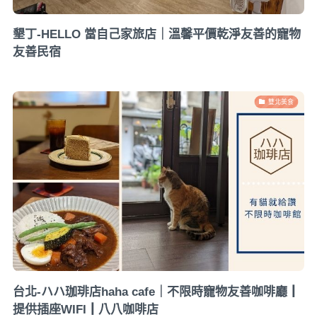
墾丁-HELLO 當自己家旅店｜溫馨平價乾淨友善的寵物
友善民宿
雙北美食
台北-ハハ珈琲店haha cafe｜不限時寵物友善咖啡廳┃
提供插座WIFI┃八八咖啡店