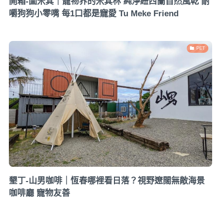
開箱-圖米其｜寵物界的米其林 純淨紐西蘭自然風乾 耐
嚼狗狗小零嘴 每1口都是寵愛 Tu Meke Friend
PET
墾丁-山男咖啡｜恆春哪裡看日落？視野遼闊無敵海景
咖啡廳 寵物友善