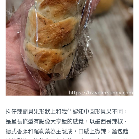
抖仔辣霸貝果形狀上和我們認知中圓形貝果不同，
是呈長條型有點像大亨堡的感覺，以墨西哥辣椒、
德式香腸和羅勒葉為主製成，口感上微辣，麵包體