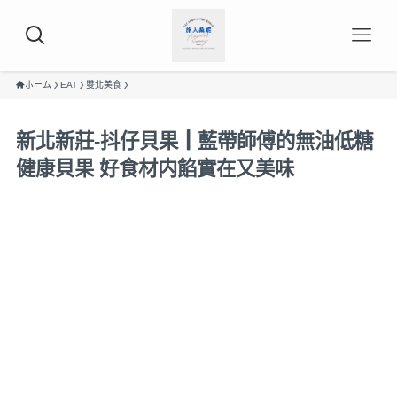
ホーム
EAT
雙北美食
新北新莊-抖仔貝果┃藍帶師傅的無油低糖
健康貝果 好食材内餡實在又美味