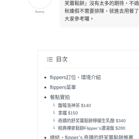
芙蕾鬆餅』沒有太多的期待，不過
秋連假不需要排隊，就進去用餐了
Sunny
大家參考囉。
目次
flippers訂位・環境介紹
flippers菜單
餐點實拍
馥莓洛神茶 $140
拿鐵 $150
奇蹟的舒芙蕾鬆餅檸檬生乳酪 $340
經典裸麥鬆餅Flipper’s濃湯盤 $280
總結・flipper’s 奇蹟的舒芙蕾鬆餅推薦