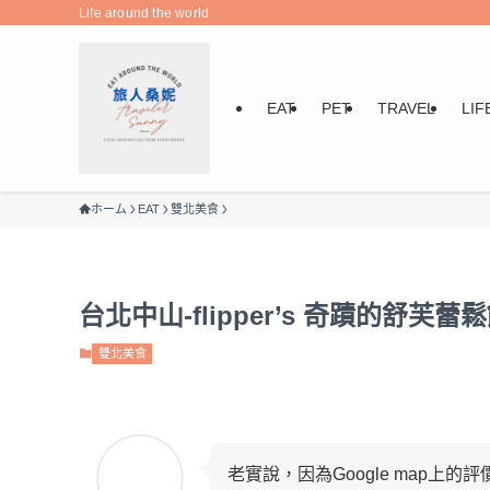
Life around the world
EAT
PET
TRAVEL
LIF
ホーム
EAT
雙北美食
台北中山-flipper’s 奇蹟的舒
雙北美食
老實說，因為Google map上的評價