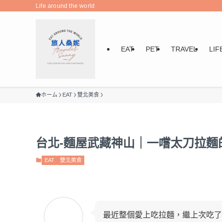
Life around the world
EAT
PET
TRAVEL
LIF
ホーム
EAT
雙北美食
台北-麵屋武藏神山｜一嚐太刀拉麵
EAT
雙北美食
最近整個愛上吃拉麵，繼上次吃了