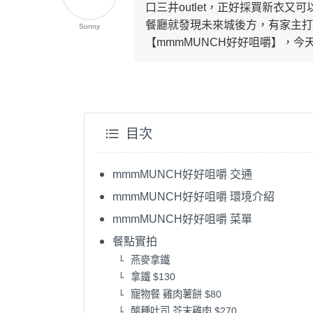
口三井outlet，正好採買新衣
餐廳就發現未來城後方，有家主打
Sunny
【mmmMUNCH好好咀嚼】，今
目次
mmmMUNCH好好咀嚼 交通
mmmMUNCH好好咀嚼 環境介紹
mmmMUNCH好好咀嚼 菜單
餐點實拍
燕麥拿鐵
拿鐵 $130
寵物餐 雞肉薯餅 $80
酸種吐司 芥末雞肉 $270