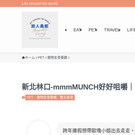
Life around the world
EAT
PET
TRAVEL
LIF
ホーム
PET
寵物友善餐廳
新北林口-mmmMUNCH好好咀
PET
寵物友善餐廳
雙北美食
跨年連假想帶歐嚕小姐出去走走，