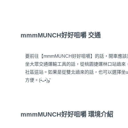
mmmMUNCH好好咀嚼 交通
要前往【mmmMUNCH好好咀嚼】的話，開車應該
坐大眾交通運輸工具的話，從桃園捷運林口站過來，
社區這站。如果是從雙北過來的話，也可以選擇坐ub
方便。(•̀ᴗ•́)و ̑̑
mmmMUNCH好好咀嚼 環境介紹