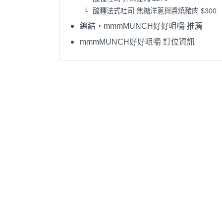
酸種法式吐司 焦糖洋蔥與醬燒豬肉 $300
總結・mmmMUNCH好好咀嚼 推薦
mmmMUNCH好好咀嚼 訂位資訊