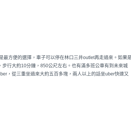
是最方便的選擇，車子可以停在林口三井outlet再走過來。如果
步行大約10分鐘，850公尺左右。也有滿多班公車有到未來城
er，從三重坐過來大約五百多塊，兩人以上的話坐uber快速又