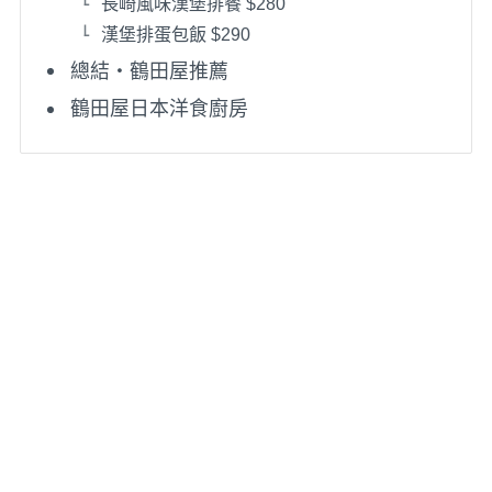
長崎風味漢堡排餐 $280
漢堡排蛋包飯 $290
總結・鶴田屋推薦
鶴田屋日本洋食廚房