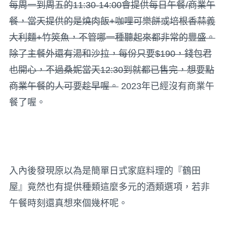
每周一到周五的11:30-14:00會提供每日午餐/商業午
餐，當天提供的是燒肉飯+咖哩可樂餅或培根香蒜義
大利麵+竹筴魚，不管哪一種聽起來都非常的豐盛。
除了主餐外還有湯和沙拉，每份只要$190，錢包君
也開心，不過桑妮當天12:30到就都已售完，想要點
商業午餐的人可要趁早喔。
2023年已經沒有商業午
餐了喔。
入內後發現原以為是簡單日式家庭料理的『鶴田
屋』竟然也有提供種類這麼多元的酒類選項，若非
午餐時刻還真想來個幾杯呢。