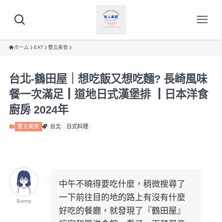
ホーム
EAT
雙北美食
台北-鶴田屋｜想吃飯又想吃麵? 長崎風味
餐一次滿足┃道地日式漢堡排 ┃日本洋食
廚房 2024年
雙北美食
台北
日式料理
中午不曉得要吃什麼，稍微搜尋了
一下前往目的地的路上有沒有什麼
Sunny
好吃的餐廳，就發現了『鶴田屋』