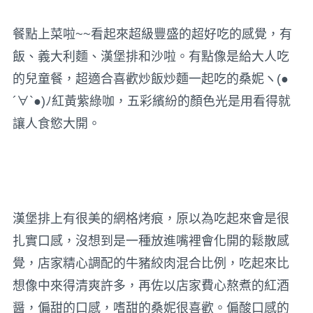
餐點上菜啦~~看起來超級豐盛的超好吃的感覺，有
飯、義大利麵、漢堡排和沙啦。有點像是給大人吃
的兒童餐，超適合喜歡炒飯炒麵一起吃的桑妮ヽ(●
´∀`●)ﾉ紅黃紫綠咖，五彩繽紛的顏色光是用看得就
讓人食慾大開。
漢堡排上有很美的網格烤痕，原以為吃起來會是很
扎實口感，沒想到是一種放進嘴裡會化開的鬆散感
覺，店家精心調配的牛豬絞肉混合比例，吃起來比
想像中來得清爽許多，再佐以店家費心熬煮的紅酒
醤，偏甜的口感，嗜甜的桑妮很喜歡。偏酸口感的