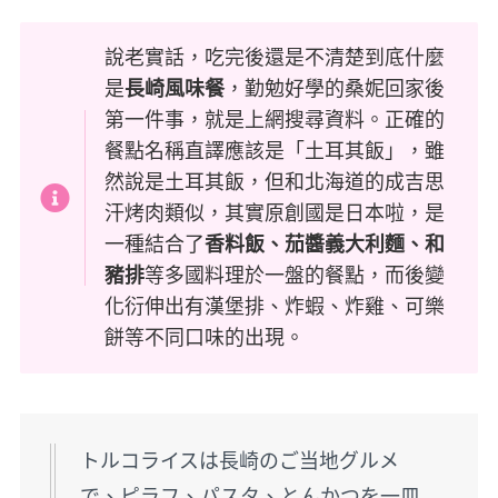
說老實話，吃完後還是不清楚到底什麼
是
長崎風味餐
，勤勉好學的桑妮回家後
第一件事，就是上網搜尋資料。正確的
餐點名稱直譯應該是「土耳其飯」，雖
然說是土耳其飯，但和北海道的成吉思
汗烤肉類似，其實原創國是日本啦，是
一種結合了
香料飯、茄醬義大利麵、和
豬排
等多國料理於一盤的餐點，而後變
化衍伸出有漢堡排、炸蝦、炸雞、可樂
餅等不同口味的出現。
トルコライスは長崎のご当地グルメ
で、ピラフ、パスタ、とんかつを一皿