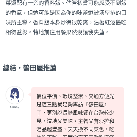
菜還配有一旁的香料飯。儘管初嘗可能感受不到飯
的香氣，但這可能是因為你的味蕾還被漢堡排的口
味所主導。香料飯本身炒得很乾爽，沾著紅酒醬吃
相得益彰。特地前往用餐果然沒讓我失望。
總結・鶴田屋推薦
價位平價、環境整潔、交通方便光
是這三點就足夠再訪『鶴田屋』
Sunny
了，更別說長崎風味餐在台灣較少
見，道地又美味。主餐又有沙拉和
湯品超豐盛，天天換不同菜色，吃