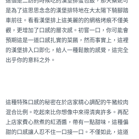
這個是二訪的時候吃的漢堡排蛋包飯，那天桑妮可
是為了這思思念念的漢堡排特地在大太陽下騎腳踏
車前往。看看漢堡排上這美麗的的網格烤痕不僅美
觀，更增加了口感的層次感。初嘗一口，你可能會
預期這是一道口感扎實的菜餚，然而事實上，這裡
的漢堡排入口即化，給人一種鬆散的感覺，這完全
出乎你的意料之外。
這種特殊口感的秘密在於店家精心調配的牛豬絞肉
混合比例。吃起來比你想像中來得清爽許多。再配
上店家費心熬煮的紅酒醬，帶有一點甜味，這種偏
甜的口感讓人忍不住一口接一口。不僅如此，這道