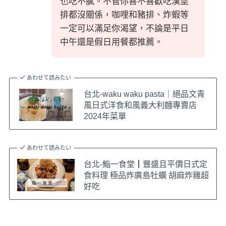
也吃不膩。不管你喜不喜歡吃漢堡
排都沒關係，咖哩和豬排、炸蝦等
一定可以滿足你渴望，不論是平日
中午還是假日用餐都推薦。
あわせて読みたい
台北-waku waku pasta｜絕品文青
風日式洋食和風義大利麵專賣店
2024年菜單
あわせて読みたい
台北-鮨一食堂┃豐盛且平價日式定
食料理 極品炸廣島牡蠣 胡麻炸雞超
好吃