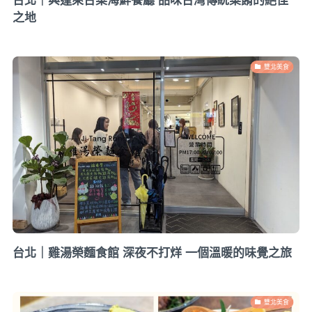
台北｜興蓬萊台菜海鮮餐廳 品味台灣傳統菜餚的絕佳
之地
雙北美食
台北｜雞湯榮麵食館 深夜不打烊 一個溫暖的味覺之旅
雙北美食