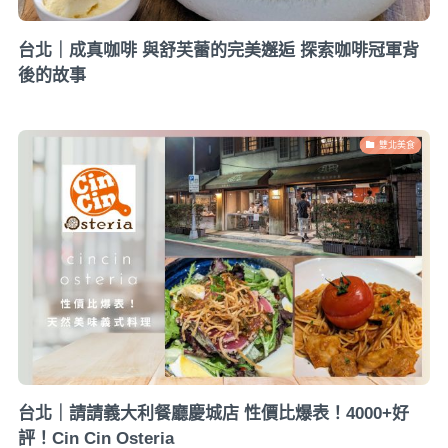
台北｜成真咖啡 與舒芙蕾的完美邂逅 探索咖啡冠軍背
後的故事
雙北美食
台北｜請請義大利餐廳慶城店 性價比爆表！4000+好
評！Cin Cin Osteria